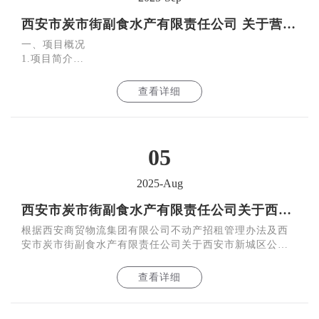
西安市炭市街副食水产有限责任公司 关于营业大楼玻璃幕墙加固维修及仿古琉璃瓦屋檐重新翻建项目的询比公告
一、项目概况
1.项目简介
西安市炭市街副食水产有限责任公司营业大楼为主体三
层、局部四层及五层钢筋混凝土框架结构，建成于上世纪
查看详细
70年代，后于1994年在
05
2025-Aug
西安市炭市街副食水产有限责任公司关于西安市新城区公园南路17号、105-2号商业用房公开招租结果的公告
根据西安商贸物流集团有限公司不动产招租管理办法及西
安市炭市街副食水产有限责任公司关于西安市新城区公园
南路17号和105-2号临街商业用房公开招租项目相关文件要
求
查看详细