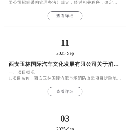
限公司招标采购管理办法》规定，经过相关程序，确定陕
西英慧建设工程有限公司为西安玉林国际汽车文化发展有
限公司
查看详细
11
2025-Sep
西安玉林国际汽车文化发展有限公司关于消防改造项目拆除地面附着物招标的询比公告
一、项目概况
1.项目名称：西安玉林国际汽配市场消防改造项目拆除地面
附着物
2.项目地址：劳动北路15号（西安玉林国际汽配市场内）
查看详细
3.采购主体：西安玉
03
2025-Sep