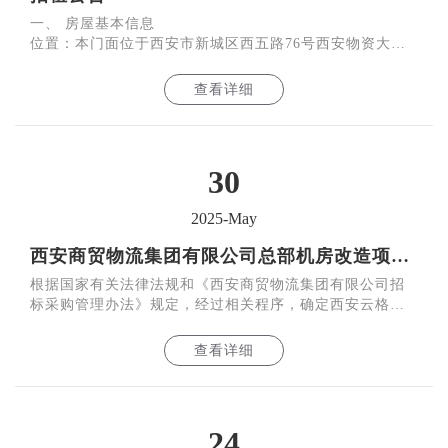
一、 房屋基本信息
位置：本门面位于西安市新城区西五路76号西安物资大厦
一层大厅西侧
面积：10.83平方米
查看详细
装修：带水电
朝向：临街门面向北
30
2025-May
西安商贸物流集团有限公司总部机房改造项目询比结果公告
根据国家有关法律法规和《西安商贸物流集团有限公司招
标采购管理办法》规定，经过相关程序，确定西安云格电
子信息技术有限公司为西安商贸物流集团有限公司总部机
房改造
查看详细
24