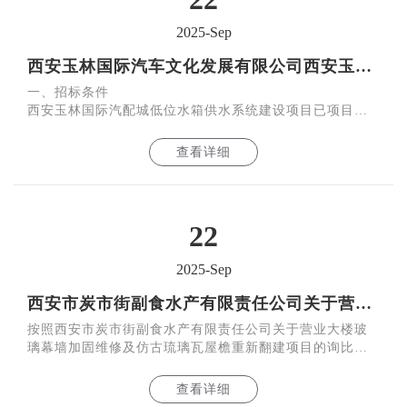
2025-Sep
西安玉林国际汽车文化发展有限公司西安玉林国际汽配城低位水箱供水系统建设项目招标公告
一、招标条件
西安玉林国际汽配城低位水箱供水系统建设项目已项目审
批，项目资金来源为企业自筹，比例100%，招标人为西安
玉林国际汽车文化发展有限公司。本项目已
查看详细
22
2025-Sep
西安市炭市街副食水产有限责任公司关于营业大楼玻璃幕墙加固维修及仿古琉璃瓦屋檐重新翻建项目公开询比结果的公告
按照西安市炭市街副食水产有限责任公司关于营业大楼玻
璃幕墙加固维修及仿古琉璃瓦屋檐重新翻建项目的询比公
告及相关要求，本着公开、公正、公平原则，经过评标组
织综合
查看详细