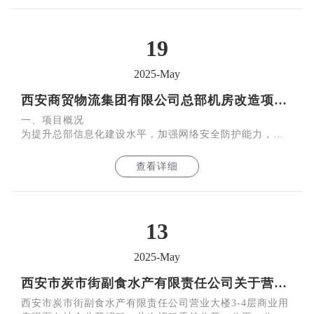
19
2025-May
西安商贸物流集团有限公司总部机房改造项目询比公告
一、项目概况
为提升总部信息化建设水平，加强网络安全防护能力，拟
开展总部网络机房改造工作，现对网络设备采购进行公开
询比，符合相关要求的公司均可参加。
查看详细
13
2025-May
西安市炭市街副食水产有限责任公司关于营业大楼3-4层商业用房公开招租的公告
西安市炭市街副食水产有限责任公司营业大楼3-4层商业用