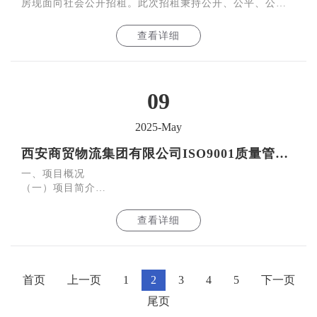
房现面向社会公开招租。此次招租秉持公开、公平、公正
原则，欢迎符合条件的各类主体积极参与洽谈合作。
查看详细
09
2025-May
西安商贸物流集团有限公司ISO9001质量管理体系认证项目公开询比公告
一、项目概况
（一）项目简介
西安商贸物流集团有限公司为提升企业管理水平，增强市
场竞争力，计划开展ISO9001质量管理体系认证工作。本项
查看详细
目旨在通过询比的方
首页
上一页
1
2
3
4
5
下一页
尾页