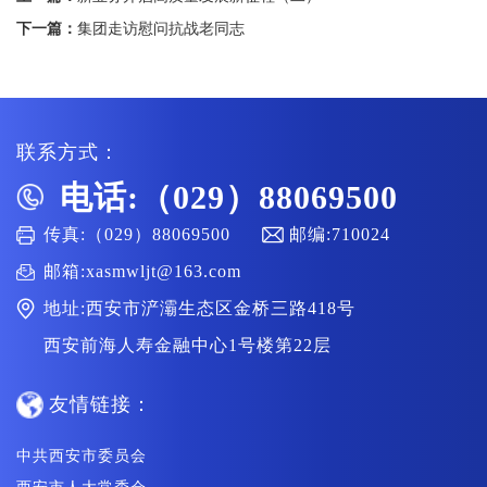
下一篇：
集团走访慰问抗战老同志
联系方式：
电话:（029）88069500
传真:（029）88069500
邮编:710024
邮箱:xasmwljt@163.com
地址:西安市浐灞生态区金桥三路418号
西安前海人寿金融中心1号楼第22层
友情链接：
中共西安市委员会