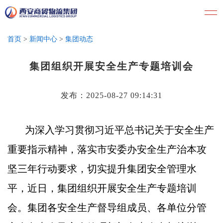
首页
>
新闻中心
>
集团动态
集团组织开展安全生产专题培训会
发布：2025-08-27 09:14:31
为深入学习贯彻习近平总书记关于安全生产
重要指示精神，落实市安委办安全生产治本攻
坚三年行动要求，切实提升集团安全管理水
平，近日，集团组织开展安全生产专题培训
会。集团各安全生产督导组成员、各单位分管