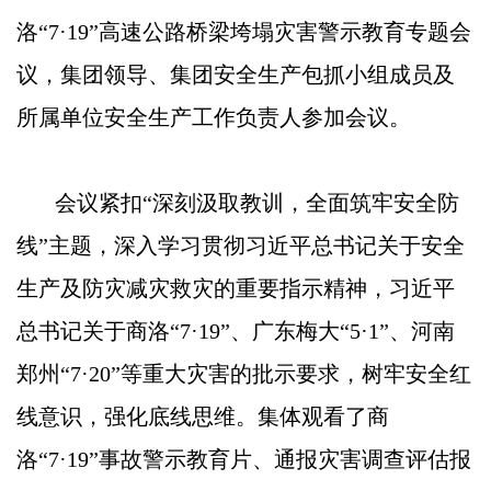
洛“7·19”高速公路桥梁垮塌灾害警示教育专题会
议，集团领导、集团安全生产包抓小组成员及
所属单位安全生产工作负责人参加会议。
会议紧扣“深刻汲取教训，全面筑牢安全防
线”主题，深入学习贯彻习近平总书记关于安全
生产及防灾减灾救灾的重要指示精神，习近平
总书记关于商洛“7·19”、广东梅大“5·1”、河南
郑州“7·20”等重大灾害的批示要求，树牢安全红
线意识，强化底线思维。集体观看了商
洛“7·19”事故警示教育片、通报灾害调查评估报