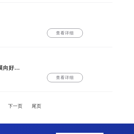
查看详细
赵一德：坚定信心再加力 改革创新激活力 持续巩固经济回升结构向优发展向好态势
查看详细
下一页
尾页